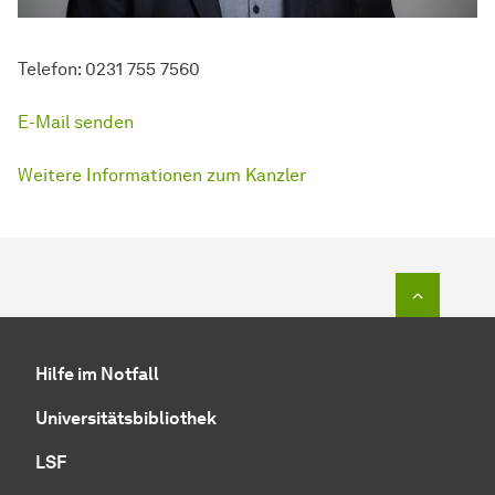
Telefon: 0231 755 7560
E-Mail senden
Weitere Informationen zum Kanzler
Zum Seit
Hilfe im Notfall
Universitätsbibliothek
LSF