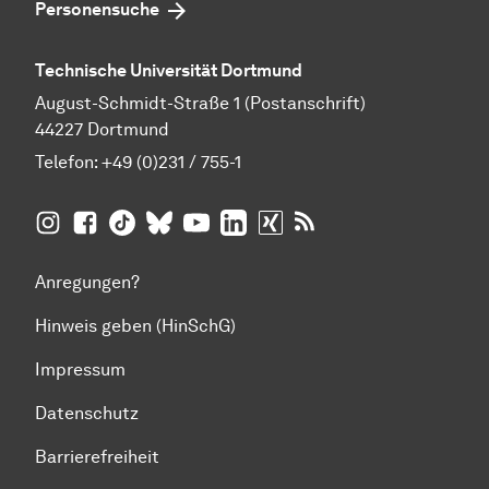
Personensuche
Technische Universität Dortmund
August-Schmidt-Straße 1 (Postanschrift)
44227 Dortmund
Telefon:
+49 (0)231 / 755-1
TU Dortmund auf
TU Dortmund auf Facebook
TU Dortmund auf TikTok
TU Dortmund auf BlueSky
Insta­gram
TU Dortmund auf YouTube
TU Dortmund auf LinkedIn
TU Dortmund auf XING
RSS-Feeds der TU D
Anregungen?
Hinweis geben (HinSchG)
Impressum
Datenschutz
Barrierefreiheit