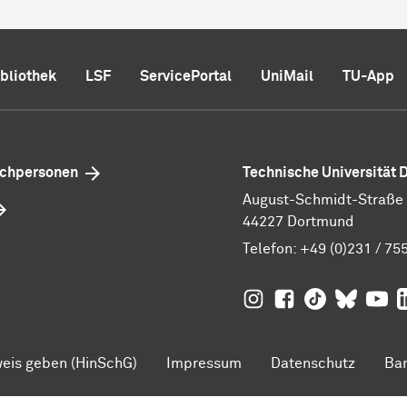
ibliothek
LSF
ServicePortal
UniMail
TU-App
echpersonen
Technische Universität
August-Schmidt-Straße 1
44227 Dortmund
Telefon:
+49 (0)231 / 75
TU Dortmund auf
TU Dortmund au
TU Dortmund
TU Dor
Ins
TU
eis geben (HinSchG)
Impressum
Datenschutz
Bar