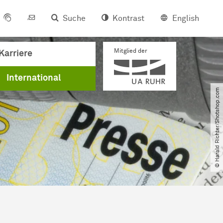
Suche
Kontrast
English
Mitglied der
Karriere
International
© Harald Richter​/​Shotshop.com