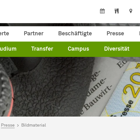
erte
Partner
Beschäftigte
Presse
tudium
Transfer
Campus
Diversität
ind hier:
artseite
Presse
Bildmaterial