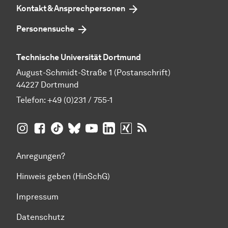
Kontakt & Ansprechpersonen
Personensuche
Technische Universität Dortmund
August-Schmidt-Straße 1 (Postanschrift)
44227 Dortmund
Telefon:
+49 (0)231 / 755-1
TU Dortmund auf
TU Dortmund auf Facebook
TU Dortmund auf TikTok
TU Dortmund auf BlueSky
Insta­gram
TU Dortmund auf YouTube
TU Dortmund auf LinkedIn
TU Dortmund auf XING
RSS-Feeds der TU D
Anregungen?
Hinweis geben (HinSchG)
Impressum
Datenschutz