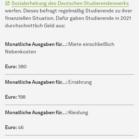
Sozialerhebung des Deutschen Studierendenwerks
werfen. Dieses befragt regelmäßig Studierende zu ihrer
finanziellen Situation. Dafür gaben Studierende in 2021
durchschnittlich Geld aus:
Monatliche Ausgaben für...
Monatliche Ausgaben für...:
Miete einschließlich
Nebenkosten
Euro
Euro:
380
Monatliche Ausgaben für...:
Ernährung
Euro:
198
Monatliche Ausgaben für...:
Kleidung
Euro:
46