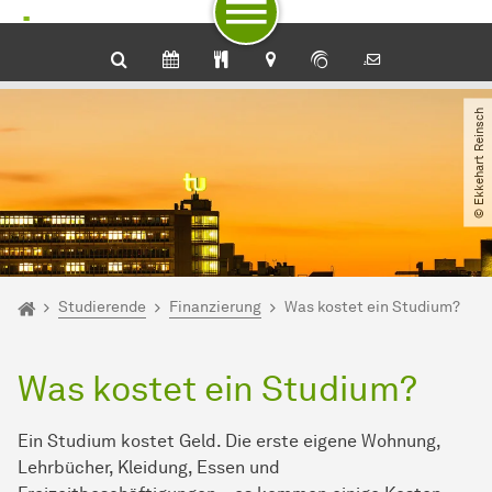
Zum Navigationspfad
Unterseiten von „Studierende“
Zur Navigation für Zielgruppen
Zur Navigation nach Themen
Zum Schnellzugriff
Zum Fuß der Seite mit weiteren Services
Zum Inhalt
Zur Startseite
© Ekkehart Reinsch
Sie sind hier:
Startseite
Studierende
Finanzierung
Was kostet ein Studium?
Was kostet ein Studium?
Ein Studium kostet Geld. Die erste eigene Wohnung,
Lehrbücher, Kleidung, Essen und