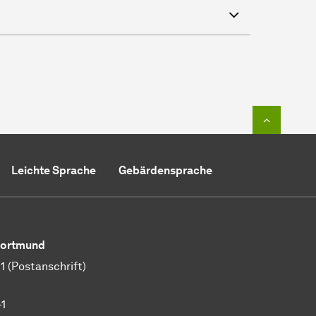
Zum Seit
Leichte Sprache
Gebärdensprache
 Dortmund
 (Postanschrift)
-1