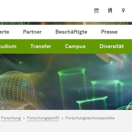
erte
Partner
Beschäftigte
Presse
tudium
Transfer
Campus
Diversität
ind hier:
artseite
Forschung
Forschungsprofil
Forschungsschwerpunkte