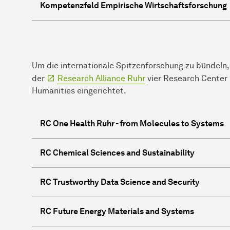
Kompetenzfeld Empirische Wirtschaftsforschung
Um die in­ter­na­ti­o­na­le Spit­zen­for­schung zu bün
der
Research Alliance Ruhr
vier Research Center 
Humanities ein­ge­rich­tet.
RC One Health Ruhr - from Molecules to Systems
RC Chemical Sciences and Sustainability
RC Trustworthy Data Science and Security
RC Future Energy Materials and Systems