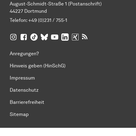
August-Schmidt-Straße 1 (Postanschrift)
44227 Dortmund
Telefon:
+49 (0)231 / 755-1
TU Dortmund auf
TU Dortmund auf Facebook
TU Dortmund auf TikTok
TU Dortmund auf BlueSky
Insta­gram
TU Dortmund auf YouTube
TU Dortmund auf LinkedIn
TU Dortmund auf XING
RSS-Feeds der TU D
Anregungen?
Hinweis geben (HinSchG)
Impressum
Datenschutz
Barrierefreiheit
Sitemap
Zum Seitenanfang