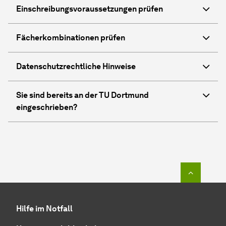
Ein­schreibungs­voraus­setzungen prüfen
Fächerkombinationen prüfen
Datenschutzrechtliche Hinweise
Sie sind bereits an der TU Dortmund
eingeschrieben?
Zum Seit
Hilfe im Notfall