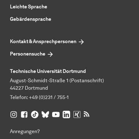
Leichte Sprache
Gebärdensprache
Kontakt & Ansprechpersonen
Personensuche
Technische Universität Dortmund
August-Schmidt-Straße 1 (Postanschrift)
44227 Dortmund
Telefon:
+49 (0)231 / 755-1
TU Dortmund auf
TU Dortmund auf Facebook
TU Dortmund auf TikTok
TU Dortmund auf BlueSky
Insta­gram
TU Dortmund auf YouTube
TU Dortmund auf LinkedIn
TU Dortmund auf XING
RSS-Feeds der TU D
Anregungen?