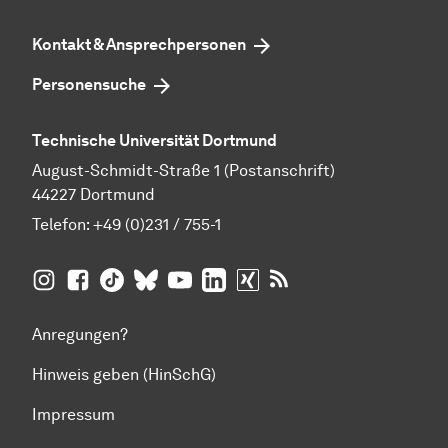
Kontakt & Ansprechpersonen
Personensuche
Technische Universität Dortmund
August-Schmidt-Straße 1 (Postanschrift)
44227 Dortmund
Telefon:
+49 (0)231 / 755-1
TU Dortmund auf
TU Dortmund auf Facebook
TU Dortmund auf TikTok
TU Dortmund auf BlueSky
Insta­gram
TU Dortmund auf YouTube
TU Dortmund auf LinkedIn
TU Dortmund auf XING
RSS-Feeds der TU D
Anregungen?
Hinweis geben (HinSchG)
Impressum