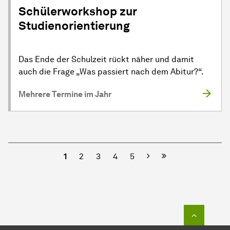
Schülerworkshop zur
Studienorientierung
Das Ende der Schulzeit rückt näher und damit
auch die Frage „Was passiert nach dem Abitur?“.
Mehrere Termine im Jahr
Nächste
Letzte Seite
1
2
3
4
5
Zum Seit