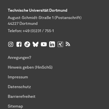
Technische Universität Dortmund
August-Schmidt-Straße 1 (Postanschrift)
44227 Dortmund
Telefon:
+49 (0)231 / 755-1
TU Dortmund auf
TU Dortmund auf Facebook
TU Dortmund auf TikTok
TU Dortmund auf BlueSky
Insta­gram
TU Dortmund auf YouTube
TU Dortmund auf LinkedIn
TU Dortmund auf XING
RSS-Feeds der TU D
Anregungen?
Hinweis geben (HinSchG)
Impressum
Datenschutz
Barrierefreiheit
Sitemap