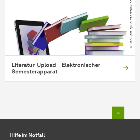
© Daniilantiq​/​Shutterstock.com
Literatur-Upload – Elektronischer
Semesterapparat
Zum Seit
Hilfe im Notfall