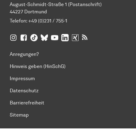
August-Schmidt-Straße 1 (Postanschrift)
44227 Dortmund
Telefon:
+49 (0)231 / 755-1
TU Dortmund auf
TU Dortmund auf Facebook
TU Dortmund auf TikTok
TU Dortmund auf BlueSky
Insta­gram
TU Dortmund auf YouTube
TU Dortmund auf LinkedIn
TU Dortmund auf XING
RSS-Feeds der TU D
Anregungen?
Hinweis geben (HinSchG)
Impressum
Datenschutz
Barrierefreiheit
Sitemap
Zum Seitenanfang