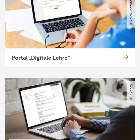
© Apid​/​Shotshop.com
Portal „Digitale Lehre”
© Pixabay