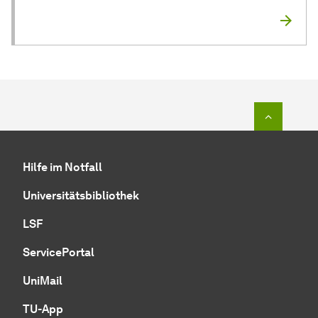
Zum Seit
Hilfe im Notfall
Universitätsbibliothek
LSF
ServicePortal
UniMail
TU-App