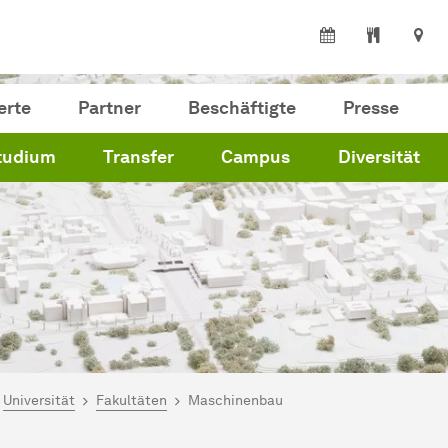
erte
Partner
Beschäftigte
Presse
tudium
Transfer
Campus
Diversität
ind hier:
artseite
Universität
Fakultäten
Maschinenbau