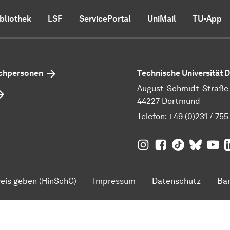
ibliothek
LSF
ServicePortal
UniMail
TU-App
echpersonen
Technische Universität
August-Schmidt-Straße 1
44227 Dortmund
Telefon:
+49 (0)231 / 755
TU Dortmund auf
TU Dortmund au
TU Dortmund
TU Dor
Ins
TU
eis geben (HinSchG)
Impressum
Datenschutz
Bar