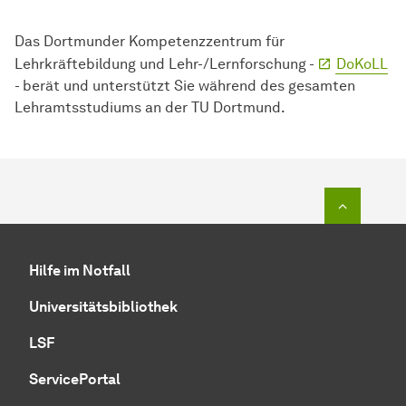
Das Dortmunder
Kompetenz­zentrum
für
Lehrkräftebildung und Lehr-/Lernforschung -
DoKoLL
- berät und unterstützt Sie während des gesamten
Lehramtsstudiums an der TU Dortmund.
Zum Seit
Hilfe im Notfall
Universitätsbibliothek
LSF
ServicePortal