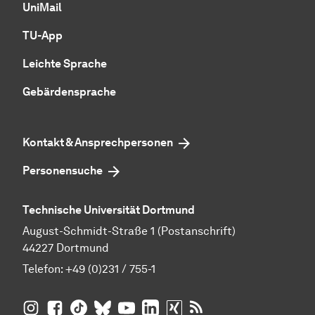
UniMail
TU-App
Leichte Sprache
Gebärdensprache
Kontakt & Ansprechpersonen
Personensuche
Technische Universität Dortmund
August-Schmidt-Straße 1 (Postanschrift)
44227 Dortmund
Telefon:
+49 (0)231 / 755-1
TU Dortmund auf
TU Dortmund auf Facebook
TU Dortmund auf TikTok
TU Dortmund auf BlueSky
Insta­gram
TU Dortmund auf YouTube
TU Dortmund auf LinkedIn
TU Dortmund auf XING
RSS-Feeds der TU D