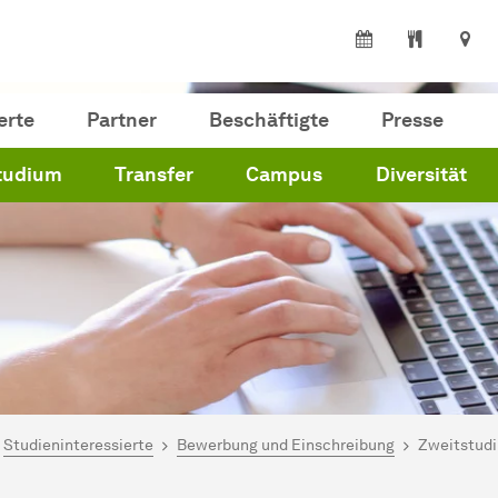
erte
Partner
Beschäftigte
Presse
tudium
Transfer
Campus
Diversität
ind hier:
artseite
Studieninteressierte
Bewerbung und Einschreibung
Zweitstud