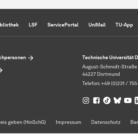
ibliothek
LSF
ServicePortal
UniMail
TU-App
echpersonen
Technische Universität
August-Schmidt-Straße 1
44227 Dortmund
Telefon:
+49 (0)231 / 755
TU Dortmund auf
TU Dortmund au
TU Dortmund
TU Dor
Ins
TU
eis geben (HinSchG)
Impressum
Datenschutz
Bar