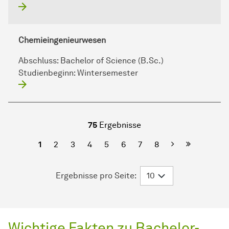
Chemieingenieurwesen
Abschluss:
Bachelor of Science (B.Sc.)
Studienbeginn:
Wintersemester
75
Ergebnisse
Nächste
Letzte Seit
1
2
3
4
5
6
7
8
Ergebnisse pro Seite:
Wichtige Fakten zu Bachelor-