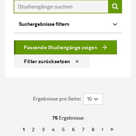
Suche
Suchergebnisse filtern
Passende Studiengänge zeigen
Filter zurücksetzen
Ergebnisse pro Seite:
75
Ergebnisse
Nächste
Letzte Seit
1
2
3
4
5
6
7
8