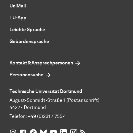
UniMail
TU-App
Leichte Sprache
Gebärdensprache
Kontakt & Ansprechpersonen
Personensuche
Technische Universität Dortmund
August-Schmidt-Straße 1 (Postanschrift)
44227 Dortmund
Telefon:
+49 (0)231 / 755-1
TU Dortmund auf
TU Dortmund auf Facebook
TU Dortmund auf TikTok
TU Dortmund auf BlueSky
Insta­gram
TU Dortmund auf YouTube
TU Dortmund auf LinkedIn
TU Dortmund auf XING
RSS-Feeds der TU D