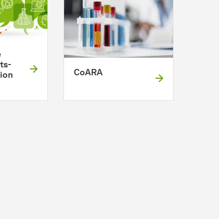
e
ts­
CoARA
ion