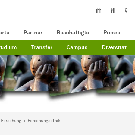
erte
Partner
Beschäftigte
Presse
tudium
Transfer
Campus
Diversität
ind hier:
artseite
Forschung
Forschungsethik