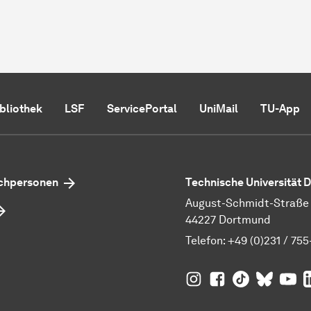
ibliothek
LSF
ServicePortal
UniMail
TU-App
echpersonen
Technische Universität
August-Schmidt-Straße 1
44227 Dortmund
Telefon:
+49 (0)231 / 755
TU Dortmund auf
TU Dortmund au
TU Dortmund
TU Dor
Ins
TU