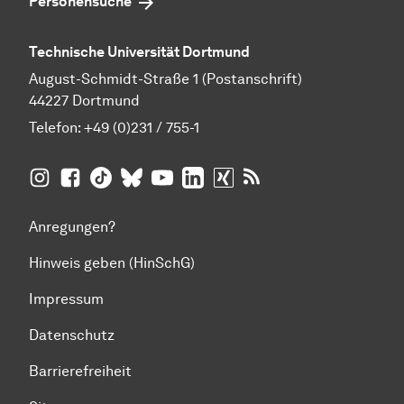
Personensuche
Technische Universität Dortmund
August-Schmidt-Straße 1 (Postanschrift)
44227 Dortmund
Telefon:
+49 (0)231 / 755-1
TU Dortmund auf
TU Dortmund auf Facebook
TU Dortmund auf TikTok
TU Dortmund auf BlueSky
Insta­gram
TU Dortmund auf YouTube
TU Dortmund auf LinkedIn
TU Dortmund auf XING
RSS-Feeds der TU D
Anregungen?
Hinweis geben (HinSchG)
Impressum
Datenschutz
Barrierefreiheit