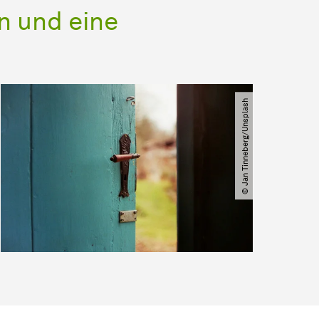
n und eine
© Jan Tinneberg​/​Unsplash