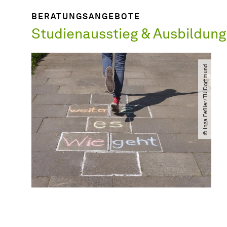
BERATUNGSANGEBOTE
Studienausstieg & Ausbildun
© Inga Feßler​/​TU Dortmund