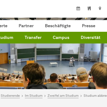
erte
Partner
Beschäftigte
Presse
tudium
Transfer
Campus
Diversität
ind hier:
artseite
Studierende
Im Studium
Zweifel am Studium
Studium abbre