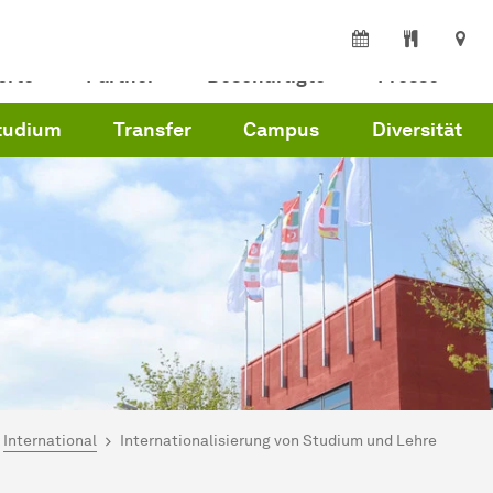
erte
Partner
Beschäftigte
Presse
tudium
Transfer
Campus
Diversität
ind hier:
artseite
International
Internationalisierung von Studium und Lehre