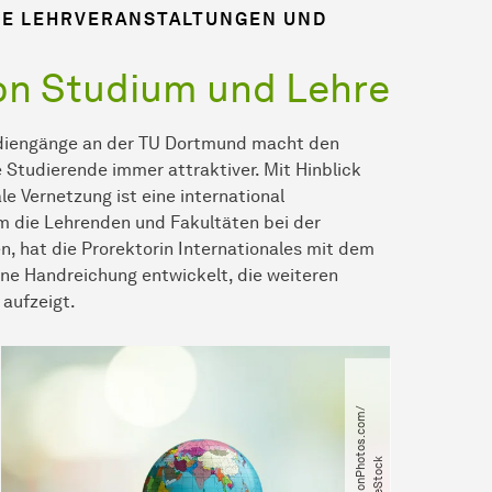
GE LEHRVERANSTALTUNGEN UND
von Studium und Lehre
udiengänge an der TU Dortmund macht den
 Studierende immer attraktiver. Mit Hinblick
 Vernetzung ist eine international
Um die Lehrenden und Fakultäten bei der
, hat die Prorektorin Internationales mit dem
ne Handreichung entwickelt, die weiteren
aufzeigt.
©
B
i
l
l
i
o
n
P
h
t
o
s
.
c
o
m​
/​
A
d
o
b
e
S
t
o
c
o
k