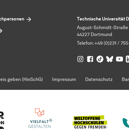
echpersonen
Technische Universität
August-Schmidt-Straße 1
44227 Dortmund
Telefon:
+49 (0)231 / 755
TU Dortmund auf
TU Dortmund au
TU Dortmund
TU Dor
Ins
TU
eis geben (HinSchG)
Impressum
Datenschutz
Bar