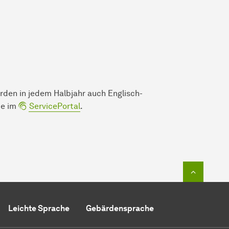
rden in jedem Halbjahr auch Englisch-
ie im
ServicePortal
.
Zum Seit
Leichte Sprache
Gebärdensprache