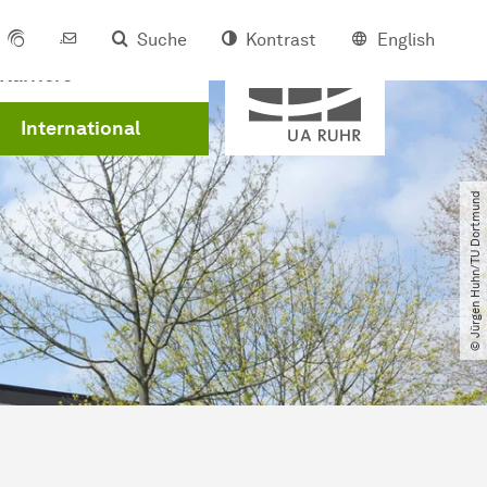
Suche
Kontrast
English
Mitglied der
Karriere
International
© Jürgen Huhn​/​TU Dortmund