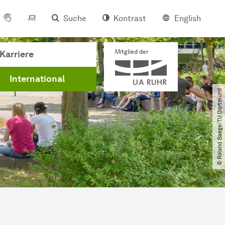
Suche
Kontrast
English
Mitglied der
Karriere
International
© Roland Baege​/​TU Dortmund