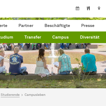
erte
Partner
Beschäftigte
Presse
tudium
Transfer
Campus
Diversität
ind hier:
artseite
Studierende
Campusleben