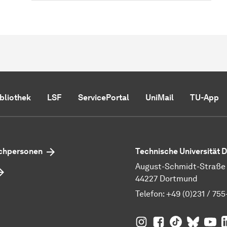
ibliothek
LSF
ServicePortal
UniMail
TU-App
echpersonen
Technische Universität
August-Schmidt-Straße 1
44227 Dortmund
Telefon:
+49 (0)231 / 755
TU Dortmund auf
TU Dortmund au
TU Dortmund
TU Dor
Ins
TU