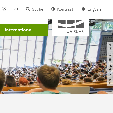
Suche
Kontrast
English
Mitglied der
Karriere
International
© Oliver Schaper​/​TU Dortmund