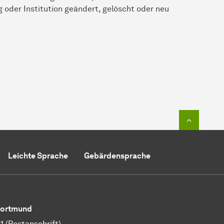
g oder Institution geändert, gelöscht oder neu
Zum Seit
Leichte Sprache
Gebärdensprache
 Dortmund
 (Postanschrift)