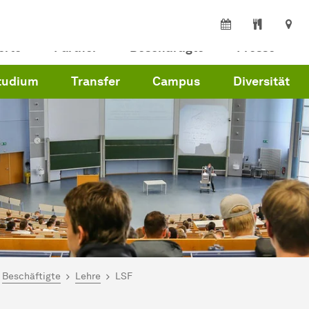
erte
Partner
Beschäftigte
Presse
tudium
Transfer
Campus
Diversität
ind hier:
artseite
Beschäftigte
Lehre
LSF