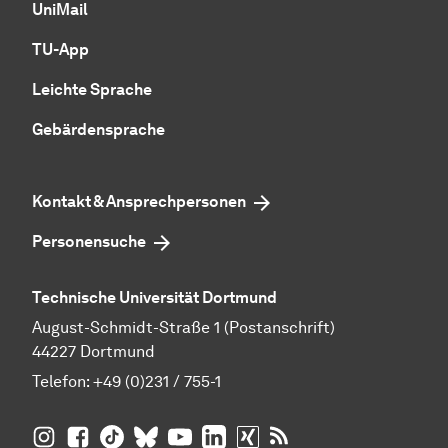
UniMail
TU-App
Leichte Sprache
Gebärdensprache
Kontakt & Ansprechpersonen
Personensuche
Technische Universität Dortmund
August-Schmidt-Straße 1 (Postanschrift)
44227 Dortmund
Telefon:
+49 (0)231 / 755-1
TU Dortmund auf
TU Dortmund auf Facebook
TU Dortmund auf TikTok
TU Dortmund auf BlueSky
Insta­gram
TU Dortmund auf YouTube
TU Dortmund auf LinkedIn
TU Dortmund auf XING
RSS-Feeds der TU D