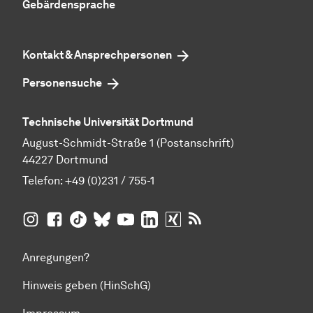
Gebärdensprache
Kontakt & Ansprechpersonen
Personensuche
Technische Universität Dortmund
August-Schmidt-Straße 1 (Postanschrift)
44227 Dortmund
Telefon:
+49 (0)231 / 755-1
TU Dortmund auf
TU Dortmund auf Facebook
TU Dortmund auf TikTok
TU Dortmund auf BlueSky
Insta­gram
TU Dortmund auf YouTube
TU Dortmund auf LinkedIn
TU Dortmund auf XING
RSS-Feeds der TU D
Anregungen?
Hinweis geben (HinSchG)