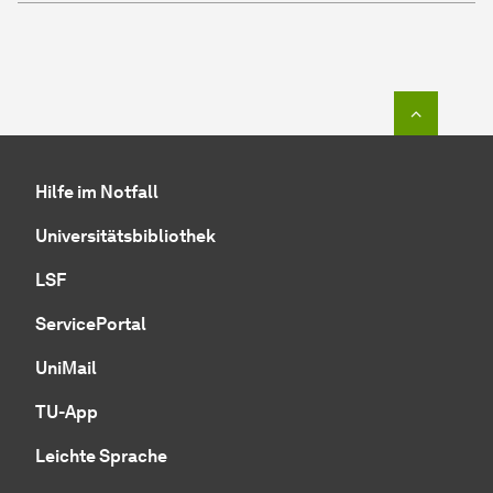
Zum Seit
Hilfe im Notfall
Universitätsbibliothek
LSF
ServicePortal
UniMail
TU-App
Leichte Sprache