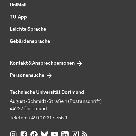
UniMail
TU-App
Leichte Sprache
Gebärdensprache
Kontakt & Ansprechpersonen
Personensuche
Technische Universität Dortmund
August-Schmidt-Straße 1 (Postanschrift)
44227 Dortmund
Telefon:
+49 (0)231 / 755-1
TU Dortmund auf
TU Dortmund auf Facebook
TU Dortmund auf TikTok
TU Dortmund auf BlueSky
Insta­gram
TU Dortmund auf YouTube
TU Dortmund auf LinkedIn
TU Dortmund auf XING
RSS-Feeds der TU D