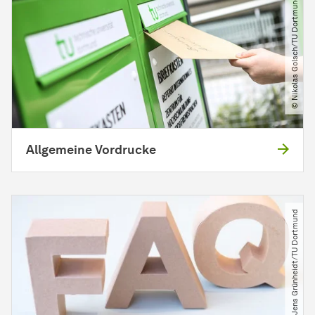
© Nikolas Golsch​/​TU Dortmund
Allgemeine Vordrucke
© Jens Grünheidt​/​TU Dortmund