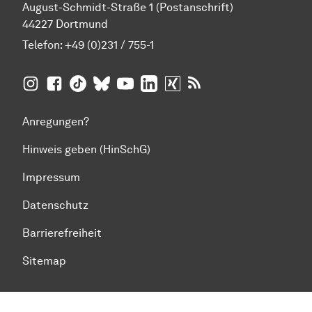
August-Schmidt-Straße 1 (Postanschrift)
44227 Dortmund
Telefon:
+49 (0)231 / 755-1
TU Dortmund auf
TU Dortmund auf Facebook
TU Dortmund auf TikTok
TU Dortmund auf BlueSky
Insta­gram
TU Dortmund auf YouTube
TU Dortmund auf LinkedIn
TU Dortmund auf XING
RSS-Feeds der TU D
Anregungen?
Hinweis geben (HinSchG)
Impressum
Datenschutz
Barrierefreiheit
Sitemap
Zum Seitenanfang