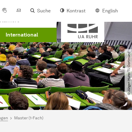
Suche
Kontrast
English
Mitglied der
Karriere
International
© Jürgen Huhn​/​TU Dortmund
ngen
Master (1-Fach)