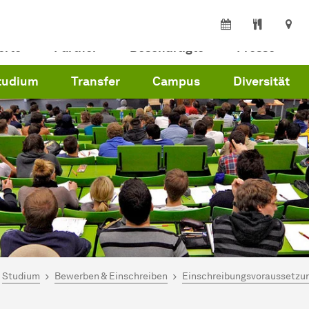
erte
Partner
Beschäftigte
Presse
tudium
Transfer
Campus
Diversität
ind hier:
artseite
Studium
Bewerben & Einschreiben
Einschreibungsvoraussetzu