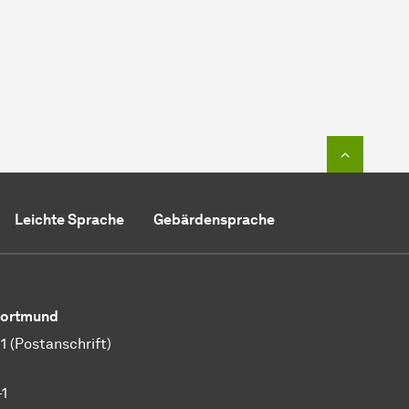
Zum Seit
Leichte Sprache
Gebärdensprache
 Dortmund
 (Postanschrift)
-1