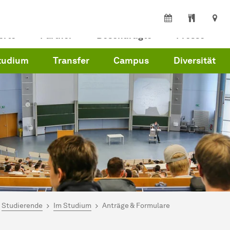
erte
Partner
Beschäftigte
Presse
tudium
Transfer
Campus
Diversität
ind hier:
artseite
Studierende
Im Studium
Anträge & Formulare