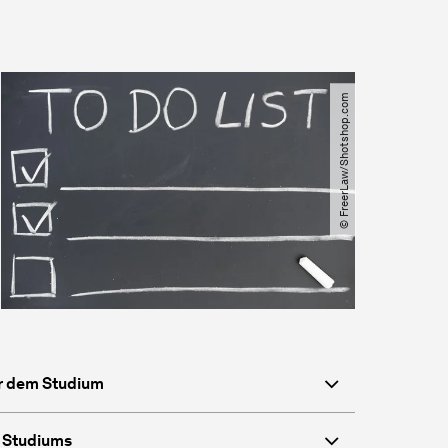
© FreerLaw​/​Shotshop.com
or dem Studium
 Studiums