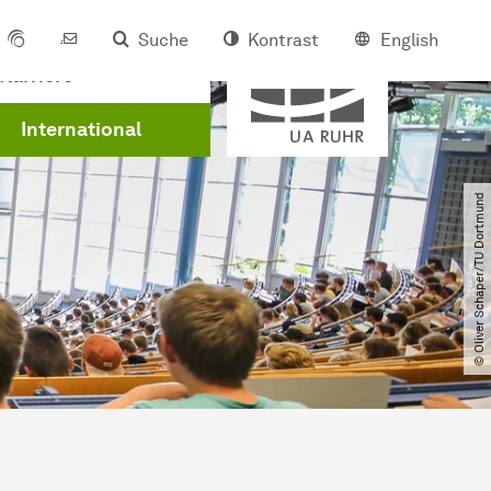
Suche
Kontrast
English
Mitglied der
Karriere
International
© Oliver Schaper​/​TU Dortmund