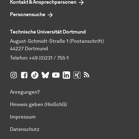
Kontakt & Ansprechpersonen
Personensuche
Technische Universität Dortmund
August-Schmidt-Straße 1 (Postanschrift)
44227 Dortmund
Telefon:
+49 (0)231 / 755-1
TU Dortmund auf
TU Dortmund auf Facebook
TU Dortmund auf TikTok
TU Dortmund auf BlueSky
Insta­gram
TU Dortmund auf YouTube
TU Dortmund auf LinkedIn
TU Dortmund auf XING
RSS-Feeds der TU D
Anregungen?
Hinweis geben (HinSchG)
Impressum
Datenschutz