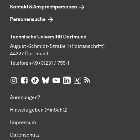
Kontakt & Ansprechpersonen
Personensuche
Technische Universität Dortmund
August-Schmidt-Straße 1 (Postanschrift)
44227 Dortmund
Telefon:
+49 (0)231 / 755-1
TU Dortmund auf
TU Dortmund auf Facebook
TU Dortmund auf TikTok
TU Dortmund auf BlueSky
Insta­gram
TU Dortmund auf YouTube
TU Dortmund auf LinkedIn
TU Dortmund auf XING
RSS-Feeds der TU D
Anregungen?
Hinweis geben (HinSchG)
Impressum
Datenschutz