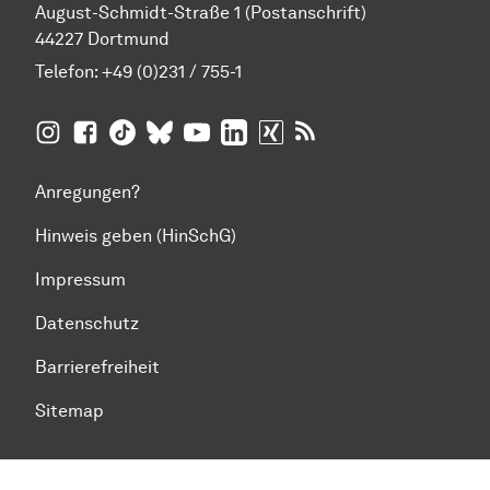
August-Schmidt-Straße 1 (Postanschrift)
44227 Dortmund
Telefon:
+49 (0)231 / 755-1
TU Dortmund auf
TU Dortmund auf Facebook
TU Dortmund auf TikTok
TU Dortmund auf BlueSky
Insta­gram
TU Dortmund auf YouTube
TU Dortmund auf LinkedIn
TU Dortmund auf XING
RSS-Feeds der TU D
Anregungen?
Hinweis geben (HinSchG)
Impressum
Datenschutz
Barrierefreiheit
Sitemap
Zum Seitenanfang