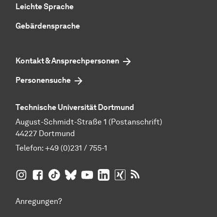
Leichte Sprache
Gebärdensprache
Kontakt & Ansprechpersonen
Personensuche
Technische Universität Dortmund
August-Schmidt-Straße 1 (Postanschrift)
44227 Dortmund
Telefon:
+49 (0)231 / 755-1
TU Dortmund auf
TU Dortmund auf Facebook
TU Dortmund auf TikTok
TU Dortmund auf BlueSky
Insta­gram
TU Dortmund auf YouTube
TU Dortmund auf LinkedIn
TU Dortmund auf XING
RSS-Feeds der TU D
Anregungen?