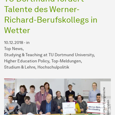
Talente des Werner-
Richard-Berufskollegs in
Wetter
10.12.2018
-
in
Top News
Studying & Teaching at TU Dortmund University
Higher Education Policy
Top-Meldungen
Studium & Lehre
Hochschulpolitik
©
T
h
o
m
a
s
U
r
b
a
n​
/​
E
v
n
g
e
l
i
s
c
h
e
S
t
i
f
t
u
n
g
V
o
l
m
a
r
s
t
e
i
a
n