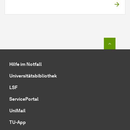
Zum Seit
Hilfe im Notfall
Universitätsbibliothek
LSF
ServicePortal
UniMail
TU-App