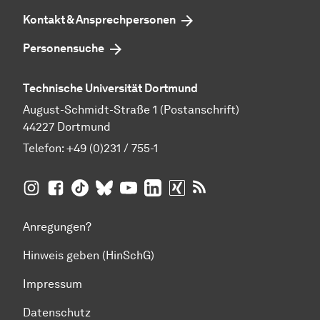
Kontakt & Ansprechpersonen
Personensuche
Technische Universität Dortmund
August-Schmidt-Straße 1 (Postanschrift)
44227 Dortmund
Telefon:
+49 (0)231 / 755-1
TU Dortmund auf
TU Dortmund auf Facebook
TU Dortmund auf TikTok
TU Dortmund auf BlueSky
Insta­gram
TU Dortmund auf YouTube
TU Dortmund auf LinkedIn
TU Dortmund auf XING
RSS-Feeds der TU D
Anregungen?
Hinweis geben (HinSchG)
Impressum
Datenschutz