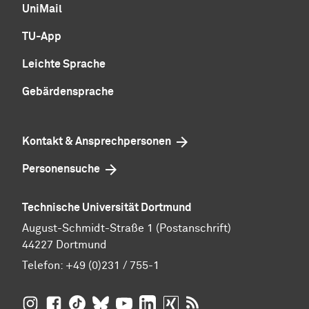
UniMail
TU-App
Leichte Sprache
Gebärdensprache
Kontakt & Ansprechpersonen
Personensuche
Technische Universität Dortmund
August-Schmidt-Straße 1 (Postanschrift)
44227 Dortmund
Telefon:
+49 (0)231 / 755-1
TU Dortmund auf
TU Dortmund auf Facebook
TU Dortmund auf TikTok
TU Dortmund auf BlueSky
Insta­gram
TU Dortmund auf YouTube
TU Dortmund auf LinkedIn
TU Dortmund auf XING
RSS-Feeds der TU D