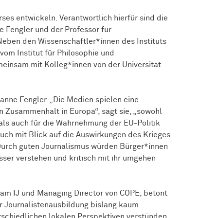
rses entwickeln. Verantwortlich hierfür sind die
e Fengler und der Professor für
. Neben den
Wissen­schaft­ler*innen
des Instituts
 vom Institut für Philosophie und
emeinsam mit Kolleg*innen von der Universität
anne Fengler. „Die Medien spielen eine
n Zusammenhalt in Europa“, sagt sie, „sowohl
 als auch für die Wahrnehmung der EU-Politik
auch mit Blick auf die Auswirkungen des Krieges
Durch guten Journalismus würden Bürger*innen
sser verstehen und kritisch mit ihr umgehen
n am IJ und Managing Director von COPE, betont
r Journalistenausbildung bislang kaum
schiedlichen lokalen Perspektiven verstünden.