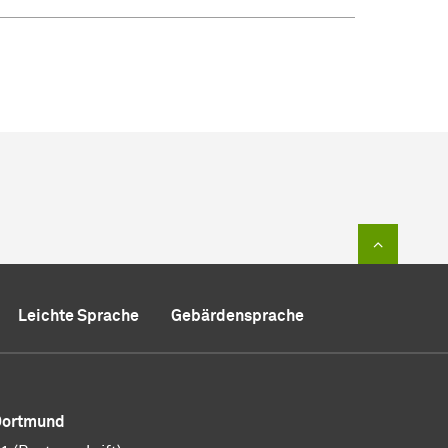
Zum Sei
Leichte Sprache
Gebärdensprache
 Dortmund