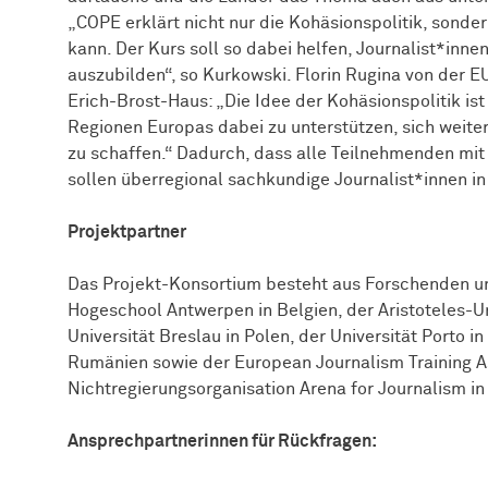
„COPE erklärt nicht nur die Kohäsionspolitik, sonde
kann. Der Kurs soll so dabei helfen, Journalist*inne
auszubilden“, so Kurkowski. Florin Rugina von der 
Erich-Brost-Haus: „Die Idee der Kohäsionspolitik is
Regionen Europas dabei zu unterstützen, sich weite
zu schaffen.“ Dadurch, dass alle Teilnehmenden mi
sollen überregional sachkundige Journalist*innen i
Projektpartner
Das Projekt-Konsortium besteht aus Forschenden u
Hogeschool Antwerpen in Belgien, der Aristoteles-Un
Universität Breslau in Polen, der Universität Porto i
Rumänien sowie der European Journalism Training As
Nichtregierungsorganisation Arena for Journalism in
Ansprechpartnerinnen für Rückfragen: