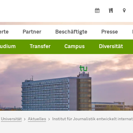
erte
Partner
Beschäftigte
Presse
tudium
Transfer
Campus
Diversität
ind hier:
artseite
Universität
Aktuelles
Institut für Journalistik entwickelt intern