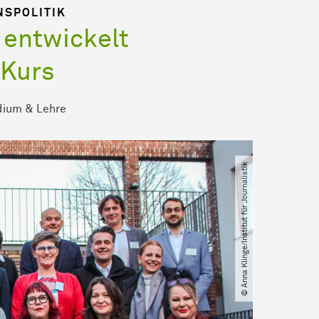
NSPOLITIK
k entwickelt
-Kurs
dium & Lehre
© Anna Klinge​/​Institut für Journalistik