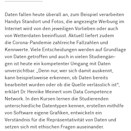
Daten fallen heute überall an, zum Bei­spiel ver­ar­bei­ten
Handys Standort und Fotos, die angezeigte Werbung im
Internet wird von den jeweiligen Vorlieben oder auch
von Wetterdaten be­ein­flusst. Aktuell liefert zudem
die Co­ro­na-Pan­de­mie zahlreiche Fallzahlen und
Kennwerte. Viele Ent­schei­dun­gen wer­den auf Grundlage
von Daten getroffen und auch in vie­len Stu­di­en­gän­
gen ist heute ein kompetenter Umgang mit Daten
unverzichtbar. „Denn nur, wer sich damit auskennt,
kann bei­spiels­weise er­ken­nen, ob Daten bereits
bearbeitet wurden oder ob die Quelle verlässlich ist“,
erklärt Dr. Henrike Weinert vom Data Competence
Network. In den Kursen lernen die Studierenden
unterschiedliche Datentypen kennen, erstellen mithilfe
von Software eigene Grafiken, entwickeln ein
Verständnis für die Repräsentativität von Daten und
setzen sich mit ethischen Fragen auseinander.