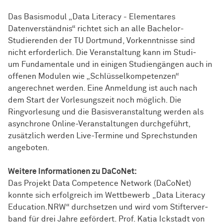
Das Basismodul „Data Literacy - Elementares
Datenverständnis“ richtet sich an alle Bachelor-
Studierenden der TU Dortmund, Vorkenntnisse sind
nicht erforderlich. Die Ver­an­stal­tung kann im Stu­di­
um Fundamentale und in einigen Stu­di­en­gän­gen auch in
offenen Modulen wie „Schlüsselkompetenzen“
angerechnet wer­den. Eine Anmeldung ist auch nach
dem Start der Vorlesungszeit noch möglich. Die
Ringvorlesung und die Basisveranstaltung werden als
asynchrone Online-Veranstaltungen durchgeführt,
zusätzlich werden Live-Termine und Sprechstunden
angeboten.
Weitere In­for­ma­ti­onen zu DaCoNet:
Das Projekt Data Competence Network (DaCoNet)
konnte sich er­folg­reich im Wett­be­werb „Data Literacy
Education.NRW“ durchsetzen und wird vom Stif­ter­ver­
band für drei Jahre ge­för­dert. Prof. Katja Ickstadt von