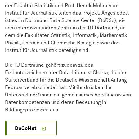
der Fa­kul­tät Statistik und Prof. Henrik Müller vom
Institut für Jour­na­lis­tik leiten das Projekt. Angesiedelt
ist es im Dort­mund Data Science Center (DoDSc), ei­
nem in­ter­dis­zi­pli­nä­ren Zen­trum der TU Dort­mund, an
dem die Fa­kul­tä­ten Statistik, In­for­ma­tik, Ma­the­ma­tik,
Physik, Chemie und Che­mi­sche Biologie sowie das
Institut für Jour­na­lis­tik be­tei­ligt sind.
Die TU Dortmund gehört zudem zu den
Erstunterzeichnern der Data-Literacy-Charta, die der
Stifterverband für die Deutsche Wissenschaft Anfang
Februar verabschiedet hat. Mit ihr drücken die
Unterzeichner*innen ein gemeinsames Verständnis von
Datenkompetenzen und deren Bedeutung in
Bildungsprozessen aus.
DaCoNet