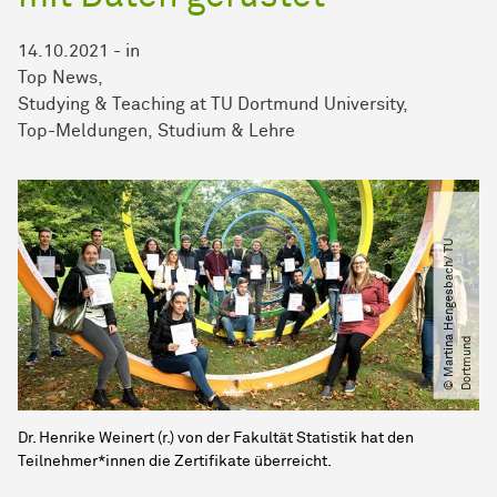
14.10.2021
-
in
Top News
Studying & Teaching at TU Dortmund University
Top-Meldungen
Studium & Lehre
©
M
a
r
t
i
n
H
e
n
g
e
s
b
a
c
h​
/​
T
U
D
o
r
t
m
u
n
a
d
Dr. Henrike Weinert (r.) von der Fakultät Statistik hat den
Teilnehmer*innen die Zertifikate überreicht.