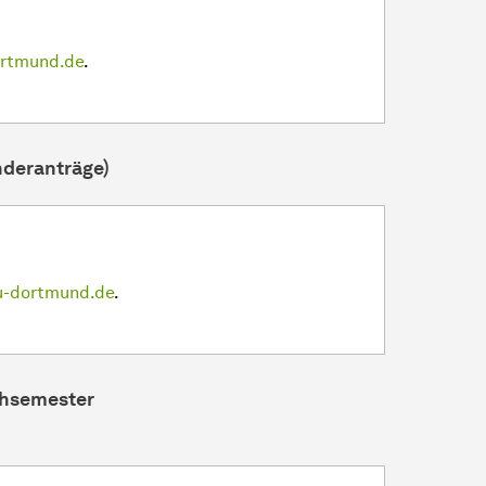
ortmund.de
.
nderanträge)
u-dortmund.de
.
chsemester