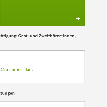
tigung; Gast- und Zweithörer*innen,
at@tu-dortmund.de
.
ttungen