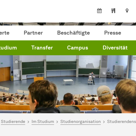
erte
Partner
Beschäftigte
Presse
tudium
Transfer
Campus
Diversität
ind hier:
artseite
Studierende
Im Studium
Studienorganisation
Studierendens