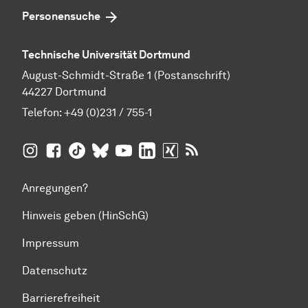
Personensuche
Technische Universität Dortmund
August-Schmidt-Straße 1 (Postanschrift)
44227 Dortmund
Telefon:
+49 (0)231 / 755-1
TU Dortmund auf
TU Dortmund auf Facebook
TU Dortmund auf TikTok
TU Dortmund auf BlueSky
Insta­gram
TU Dortmund auf YouTube
TU Dortmund auf LinkedIn
TU Dortmund auf XING
RSS-Feeds der TU D
Anregungen?
Hinweis geben (HinSchG)
Impressum
Datenschutz
Barrierefreiheit