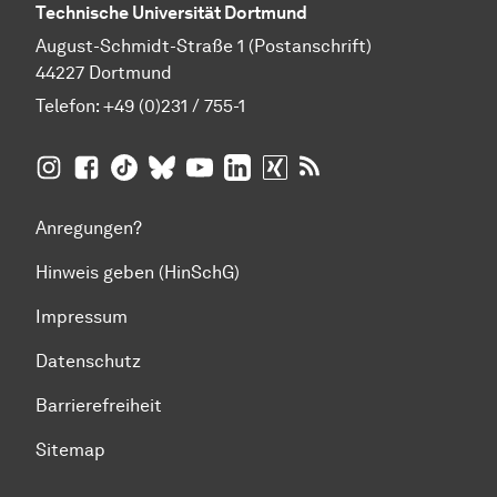
Technische Universität Dortmund
August-Schmidt-Straße 1 (Postanschrift)
44227 Dortmund
Telefon:
+49 (0)231 / 755-1
TU Dortmund auf
TU Dortmund auf Facebook
TU Dortmund auf TikTok
TU Dortmund auf BlueSky
Insta­gram
TU Dortmund auf YouTube
TU Dortmund auf LinkedIn
TU Dortmund auf XING
RSS-Feeds der TU D
Anregungen?
Hinweis geben (HinSchG)
Impressum
Datenschutz
Barrierefreiheit
Sitemap
Zum Seitenanfang