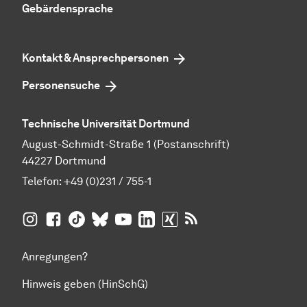
Gebärdensprache
Kontakt & Ansprechpersonen
Personensuche
Technische Universität Dortmund
August-Schmidt-Straße 1 (Postanschrift)
44227 Dortmund
Telefon:
+49 (0)231 / 755-1
TU Dortmund auf
TU Dortmund auf Facebook
TU Dortmund auf TikTok
TU Dortmund auf BlueSky
Insta­gram
TU Dortmund auf YouTube
TU Dortmund auf LinkedIn
TU Dortmund auf XING
RSS-Feeds der TU D
Anregungen?
Hinweis geben (HinSchG)