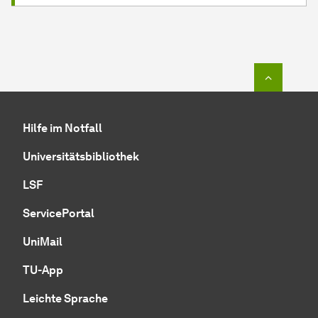
Zum Seit
Hilfe im Notfall
Universitätsbibliothek
LSF
ServicePortal
UniMail
TU-App
Leichte Sprache