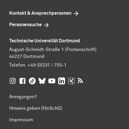
Kontakt & Ansprechpersonen
Personensuche
Technische Universität Dortmund
August-Schmidt-Straße 1 (Postanschrift)
44227 Dortmund
Telefon:
+49 (0)231 / 755-1
TU Dortmund auf
TU Dortmund auf Facebook
TU Dortmund auf TikTok
TU Dortmund auf BlueSky
Insta­gram
TU Dortmund auf YouTube
TU Dortmund auf LinkedIn
TU Dortmund auf XING
RSS-Feeds der TU D
Anregungen?
Hinweis geben (HinSchG)
Impressum