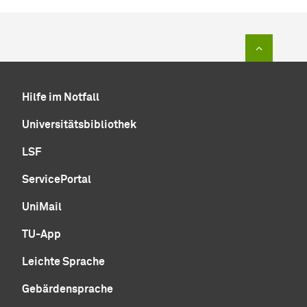
Zum Sei
Hilfe im Notfall
Universitätsbibliothek
LSF
ServicePortal
UniMail
TU-App
Leichte Sprache
Gebärdensprache