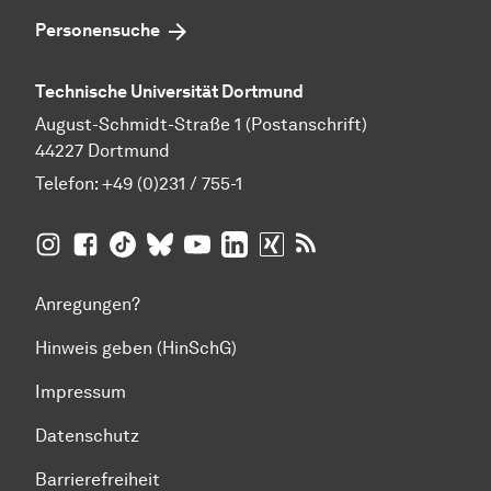
Personensuche
Technische Universität Dortmund
August-Schmidt-Straße 1 (Postanschrift)
44227 Dortmund
Telefon:
+49 (0)231 / 755-1
TU Dortmund auf
TU Dortmund auf Facebook
TU Dortmund auf TikTok
TU Dortmund auf BlueSky
Insta­gram
TU Dortmund auf YouTube
TU Dortmund auf LinkedIn
TU Dortmund auf XING
RSS-Feeds der TU D
Anregungen?
Hinweis geben (HinSchG)
Impressum
Datenschutz
Barrierefreiheit