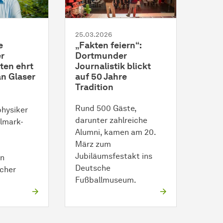
25.03.2026
e
„Fakten feiern“:
r
Dortmunder
ten ehrt
Journalistik blickt
an Glaser
auf 50 Jahre
Tradition
Rund 500 Gäste,
physiker
darunter zahlreiche
llmark-
Alumni, kamen am 20.
März zum
Jubiläumsfestakt ins
on
Deutsche
cher
Fußballmuseum.