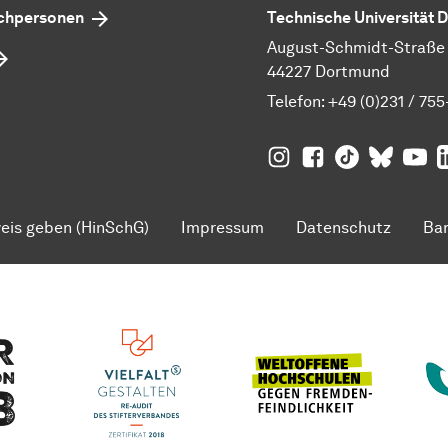
echpersonen
Technische Universität
August-Schmidt-Straße 1
44227 Dortmund
Telefon:
+49 (0)231 / 755
TU Dortmund auf
TU Dortmund au
TU Dortmund
TU Dor
Ins
TU
eis geben (HinSchG)
Impressum
Datenschutz
Bar