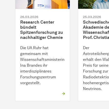
26.03.2026
25.03.2026
Research Center
Schwedisch
bündelt
Akademie de
Spitzenforschung zu
Wissenschaf
nachhaltiger Chemie
Prof. Christi
Die UA Ruhr hat
Der
gemeinsam mit
Astroteilchen
Wissenschaftsministerin
erhält den Wa
Ina Brandes ihr
Preis für seine
interdisziplinäres
Forschung zur
Forschungszentrum
Radiodetekti
vorgestellt.
hochenergetis
Neutrinos.