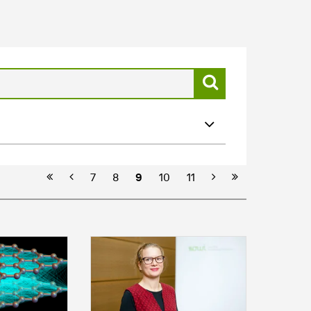
Erste Seite
Vorherige
Nächste
Letzte Seite
7
8
9
10
11