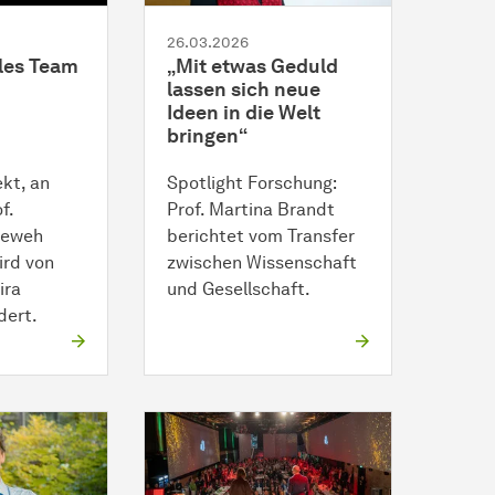
26.03.2026
les Team
„Mit etwas Geduld
lassen sich neue
Ideen in die Welt
bringen“
kt, an
Spotlight Forschung:
f.
Prof. Martina Brandt
seweh
berichtet vom Transfer
wird von
zwischen Wissenschaft
ira
und Gesellschaft.
dert.