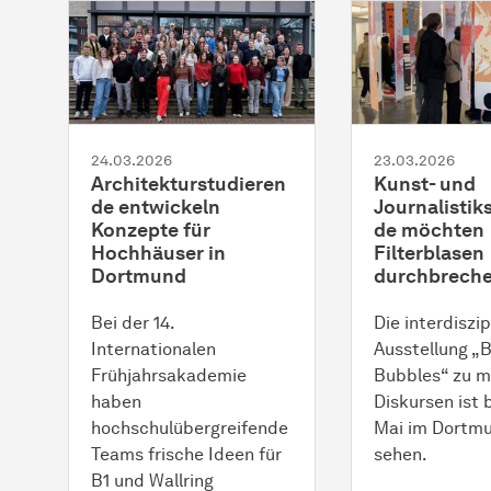
24.03.2026
23.03.2026
Architekturstudieren
Kunst- und
de entwickeln
Journalistik
Konzepte für
de möchten
Hochhäuser in
Filterblasen
Dortmund
durchbrech
Bei der 14.
Die interdiszip
Internationalen
Ausstellung „
Frühjahrsakademie
Bubbles“ zu m
haben
Diskursen ist 
hochschulübergreifende
Mai im Dortmu
Teams frische Ideen für
sehen.
B1 und Wallring