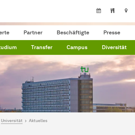
erte
Partner
Beschäftigte
Presse
tudium
Transfer
Campus
Diversität
ind hier:
artseite
Universität
Aktuelles