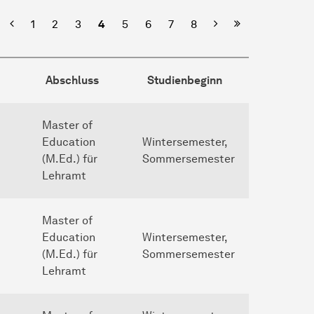
ste Seite
Vorherige
Nächste
Letzte Seite
1
2
3
4
5
6
7
8
Abschluss
Studienbeginn
Master of
Education
Wintersemester,
(M.Ed.) für
Sommersemester
Lehramt
Master of
Education
Wintersemester,
(M.Ed.) für
Sommersemester
Lehramt