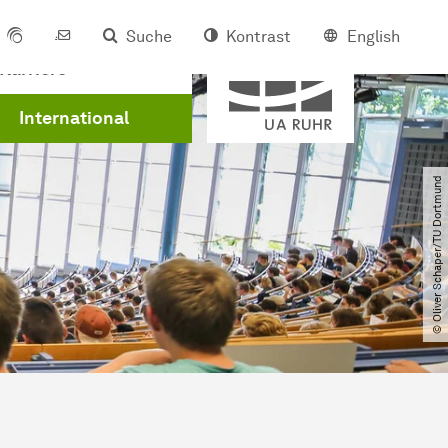
Suche
Kontrast
English
Mitglied der
Karriere
International
© Oliver Schaper​/​TU Dortmund