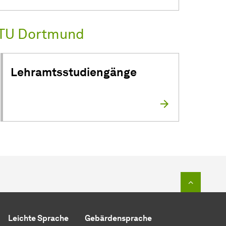
 TU Dortmund
Lehramtsstudiengänge
Zum Seit
Leichte Sprache
Gebärdensprache