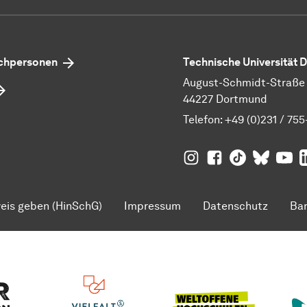
echpersonen
Technische Universität
August-Schmidt-Straße 1
44227 Dortmund
Telefon:
+49 (0)231 / 755
TU Dortmund auf
TU Dortmund au
TU Dortmund
TU Dor
Ins
TU
eis geben (HinSchG)
Impressum
Datenschutz
Bar