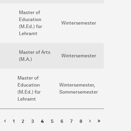
Master of
Education
Wintersemester
(M.Ed.) für
Lehramt
Master of Arts
Wintersemester
(M.A.)
Master of
Education
Wintersemester,
(M.Ed.) für
Sommersemester
Lehramt
ste Seite
Vorherige
Nächste
Letzte Seite
1
2
3
4
5
6
7
8