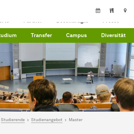
erte
Partner
Beschäftigte
Presse
tudium
Transfer
Campus
Diversität
ind hier:
artseite
Studierende
Studienangebot
Master