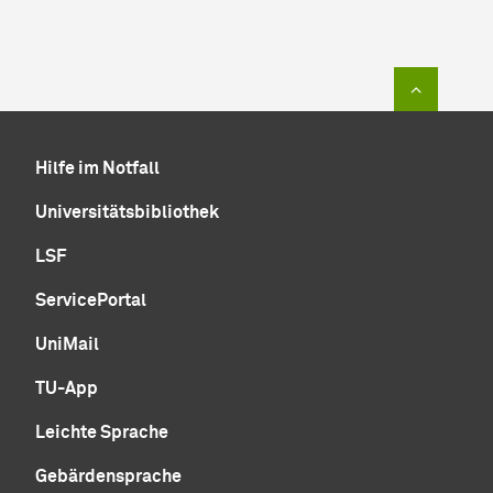
Zum Sei
Hilfe im Notfall
Universitätsbibliothek
LSF
ServicePortal
UniMail
TU-App
Leichte Sprache
Gebärdensprache