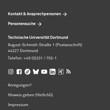
Kontakt & Ansprechpersonen
Personensuche
Technische Universität Dortmund
August-Schmidt-Straße 1 (Postanschrift)
44227 Dortmund
Telefon:
+49 (0)231 / 755-1
TU Dortmund auf
TU Dortmund auf Facebook
TU Dortmund auf TikTok
TU Dortmund auf BlueSky
Insta­gram
TU Dortmund auf YouTube
TU Dortmund auf LinkedIn
TU Dortmund auf XING
RSS-Feeds der TU D
Anregungen?
Hinweis geben (HinSchG)
Impressum