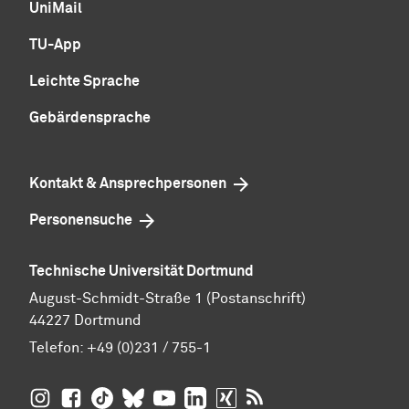
UniMail
TU-App
Leichte Sprache
Gebärdensprache
Kontakt & Ansprechpersonen
Personensuche
Technische Universität Dortmund
August-Schmidt-Straße 1 (Postanschrift)
44227 Dortmund
Telefon:
+49 (0)231 / 755-1
TU Dortmund auf
TU Dortmund auf Facebook
TU Dortmund auf TikTok
TU Dortmund auf BlueSky
Insta­gram
TU Dortmund auf YouTube
TU Dortmund auf LinkedIn
TU Dortmund auf XING
RSS-Feeds der TU D