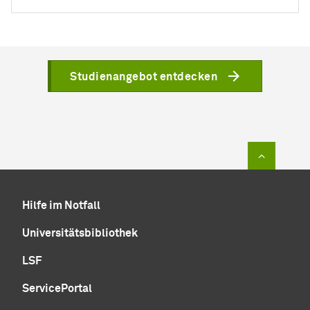
Studienangebot entdecken
Zum Sei
Hilfe im Notfall
Universitätsbibliothek
LSF
ServicePortal