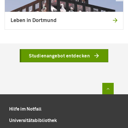
Leben in Dortmund
Studienangebot entdecken
Zum Sei
Hilfe im Notfall
Universitätsbibliothek