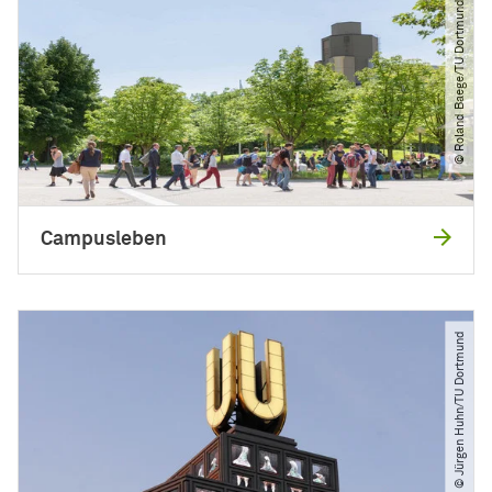
© Roland Baege​/​TU Dortmund
Campusleben
© Jürgen Huhn​/​TU Dortmund