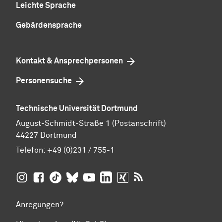
Leichte Sprache
Gebärdensprache
Kontakt & Ansprechpersonen
Personensuche
Technische Universität Dortmund
August-Schmidt-Straße 1 (Postanschrift)
44227 Dortmund
Telefon:
+49 (0)231 / 755-1
TU Dortmund auf
TU Dortmund auf Facebook
TU Dortmund auf TikTok
TU Dortmund auf BlueSky
Insta­gram
TU Dortmund auf YouTube
TU Dortmund auf LinkedIn
TU Dortmund auf XING
RSS-Feeds der TU D
Anregungen?