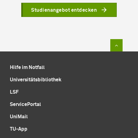
Studienangebot entdecken
Zum Sei
Hilfe im Notfall
Universitätsbibliothek
LSF
ServicePortal
UniMail
TU-App