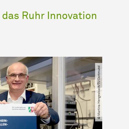
 das Ruhr Innovation
© Martina Hengesbach​/​TU Dortmund