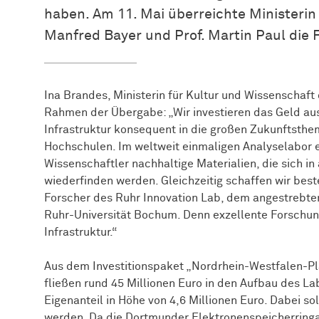
haben. Am 11. Mai überreichte Ministerin
Manfred Bayer und Prof. Martin Paul die 
Ina Brandes, Ministerin für Kultur und Wissenschaf
Rahmen der Übergabe: „Wir investieren das Geld au
Infrastruktur konsequent in die großen Zukunftsth
Hochschulen. Im weltweit einmaligen Analyselabor 
Wissenschaftler nachhaltige Materialien, die sich i
wiederfinden werden. Gleichzeitig schaffen wir bes
Forscher des Ruhr Innovation Lab, dem angestrebt
Ruhr-Universität Bochum. Denn exzellente Forschun
Infrastruktur.“
Aus dem Investitionspaket „Nordrhein-Westfalen-Pla
fließen rund 45 Millionen Euro in den Aufbau des La
Eigenanteil in Höhe von 4,6 Millionen Euro. Dabei so
werden. Da die Dortmunder Elektronenspeicherringa