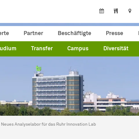
erte
Partner
Beschäftigte
Presse
tudium
Transfer
Campus
Diversität
ind hier:
artseite
Neues Analyselabor für das Ruhr Innovation Lab