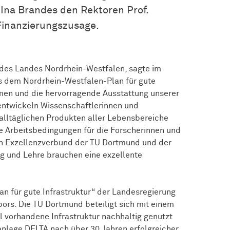
 Ina Brandes den Rektoren Prof.
Finanzierungszusage.
t des Landes Nordrhein-Westfalen, sagte im
s dem Nordrhein-Westfalen-Plan für gute
emen und die hervorragende Ausstattung unserer
entwickeln Wissenschaftlerinnen und
n alltäglichen Produkten aller Lebensbereiche
te Arbeitsbedingungen für die Forscherinnen und
en Exzellenzverbund der TU Dortmund und der
g und Lehre brauchen eine exzellente
n für gute Infrastruktur“ der Landesregierung
bors. Die TU Dortmund beteiligt sich mit einem
ll vorhandene Infrastruktur nachhaltig genutzt
nlage DELTA nach über 30 Jahren erfolgreicher